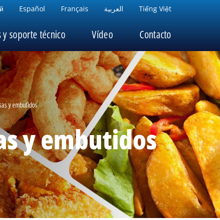
й
Español
Français
العربية
Tiếng Việt
s y soporte técnico
Vídeo
Contacto
sas y embutidos
s y embutidos