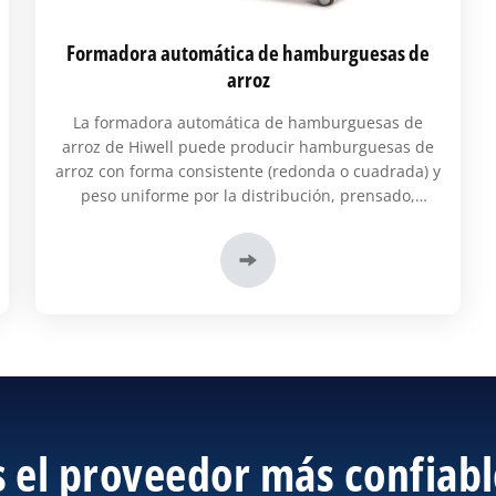
Formadora automática de hamburguesas de
arroz
La formadora automática de hamburguesas de
arroz de Hiwell puede producir hamburguesas de
arroz con forma consistente (redonda o cuadrada) y
peso uniforme por la distribución, prensado,
porcionado y formación de arroz al vapor,
guisantes, maiz, zanahorias u otros gránulos
vegetales que se pueden agregar para producir
hamburguesas de arroz mixtas nutritivas...
 el proveedor más confiabl