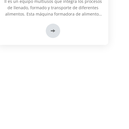
II es un equipo multiusos que integra los procesos
de llenado, formado y transporte de diferentes
alimentos. Esta máquina formadora de alimentos
está fabricado con acero inoxidable y puede
utilizarse en combinación con la rebozadora y la
harinadora.