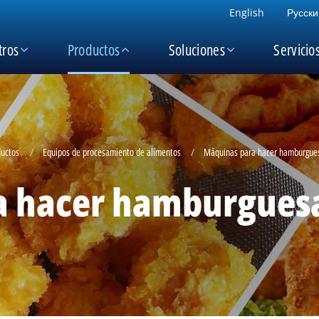
English
Русски
tros
Productos
Soluciones
Servicio
ductos
Equipos de procesamiento de alimentos
Máquinas para hacer hamburgue
a hacer hamburguesa